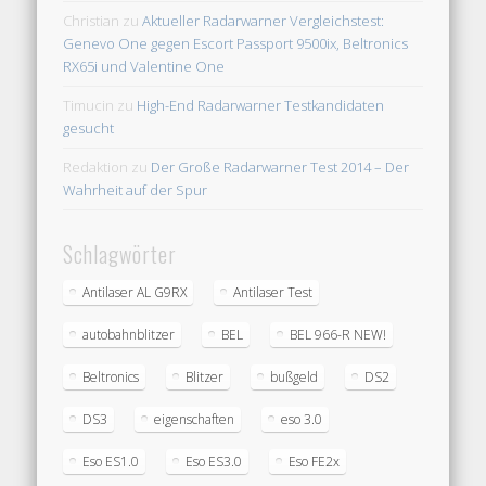
Christian
zu
Aktueller Radarwarner Vergleichstest:
Genevo One gegen Escort Passport 9500ix, Beltronics
RX65i und Valentine One
Timucin
zu
High-End Radarwarner Testkandidaten
gesucht
Redaktion
zu
Der Große Radarwarner Test 2014 – Der
Wahrheit auf der Spur
Schlagwörter
Antilaser AL G9RX
Antilaser Test
autobahnblitzer
BEL
BEL 966-R NEW!
Beltronics
Blitzer
bußgeld
DS2
DS3
eigenschaften
eso 3.0
Eso ES1.0
Eso ES3.0
Eso FE2x