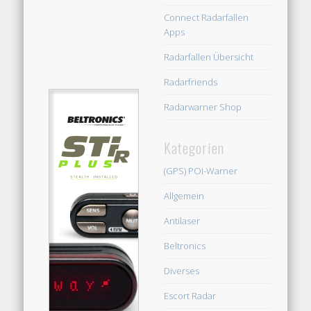
Connect Radarfallen
Apps
Radarfallen Übersicht
Radarfriends
Radarwarner Shop
Kategorien
(GPS) POI-Warner
Allgemein
Antilaser
Beltronics
Diverses
Escort Radar