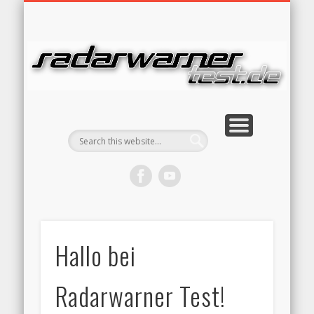
RADARFALLEN TECHNIK
RADARWARNER RECHT
TESTBERICHTE
BESTENLISTE
STARTSEITE
WERBUNG
KONTAKT
RA
Hallo bei
Radarwarner Test!