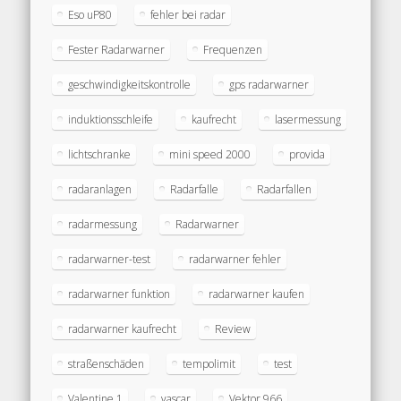
Eso uP80
fehler bei radar
Fester Radarwarner
Frequenzen
geschwindigkeitskontrolle
gps radarwarner
induktionsschleife
kaufrecht
lasermessung
lichtschranke
mini speed 2000
provida
radaranlagen
Radarfalle
Radarfallen
radarmessung
Radarwarner
radarwarner-test
radarwarner fehler
radarwarner funktion
radarwarner kaufen
radarwarner kaufrecht
Review
straßenschäden
tempolimit
test
Valentine 1
vascar
Vektor 966