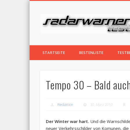
Facebook
Vimeo
Radarwarner gegen Radarfallen
STARTSEITE
BESTENLISTE
TESTB
Tempo 30 – Bald auch
Redaktion
30. März 2010
Der Winter war hart.
Und die Warnschilde
neuer Verkehrsschilder von Komunen, die 