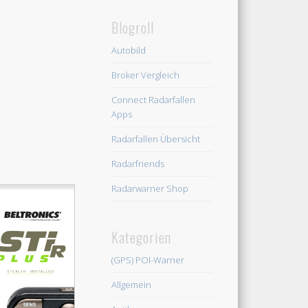
Blogroll
Autobild
Broker Vergleich
Connect Radarfallen
Apps
Radarfallen Übersicht
Radarfriends
Radarwarner Shop
Kategorien
(GPS) POI-Warner
Allgemein