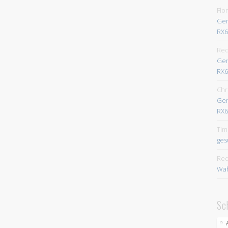
Flo
Gen
RX6
Red
Gen
RX6
Chr
Gen
RX6
Tim
ges
Red
Wah
Sc