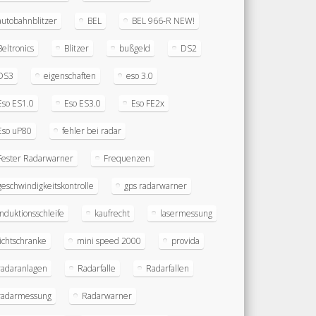
autobahnblitzer
BEL
BEL 966-R NEW!
Beltronics
Blitzer
bußgeld
DS2
DS3
eigenschaften
eso 3.0
Eso ES1.0
Eso ES3.0
Eso FE2x
Eso uP80
fehler bei radar
Fester Radarwarner
Frequenzen
geschwindigkeitskontrolle
gps radarwarner
induktionsschleife
kaufrecht
lasermessung
lichtschranke
mini speed 2000
provida
radaranlagen
Radarfalle
Radarfallen
radarmessung
Radarwarner