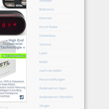
Antilaser
Beltronics
Diverses
Escort Radar
Festeinbau
Genevo
Laser
Mobil
nach Hersteller
Neuvorstellungen
Radarwarner Apps
Radarwarner Überblick
Stinger
rbung