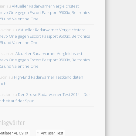
rian
zu
Aktueller Radarwarner Vergleichstest:
evo One gegen Escort Passport 9500ix, Beltronics
5i und Valentine One
aktion
zu
Aktueller Radarwarner Vergleichstest:
evo One gegen Escort Passport 9500ix, Beltronics
5i und Valentine One
istian
zu
Aktueller Radarwarner Vergleichstest:
evo One gegen Escort Passport 9500ix, Beltronics
5i und Valentine One
ucin
zu
High-End Radarwarner Testkandidaten
ucht
aktion
zu
Der Große Radarwarner Test 2014 – Der
rheit auf der Spur
hlagwörter
Antilaser AL G9RX
Antilaser Test