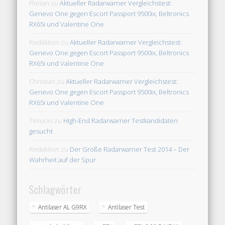
Florian
zu
Aktueller Radarwarner Vergleichstest:
Genevo One gegen Escort Passport 9500ix, Beltronics
RX65i und Valentine One
Redaktion
zu
Aktueller Radarwarner Vergleichstest:
Genevo One gegen Escort Passport 9500ix, Beltronics
RX65i und Valentine One
Christian
zu
Aktueller Radarwarner Vergleichstest:
Genevo One gegen Escort Passport 9500ix, Beltronics
RX65i und Valentine One
Timucin
zu
High-End Radarwarner Testkandidaten
gesucht
Redaktion
zu
Der Große Radarwarner Test 2014 – Der
Wahrheit auf der Spur
Schlagwörter
Antilaser AL G9RX
Antilaser Test