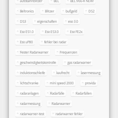
autobahnblitzer
BEL
BEL 966-R NEW!
Beltronics
Blitzer
bußgeld
DS2
DS3
eigenschaften
eso 3.0
Eso ES1.0
Eso ES3.0
Eso FE2x
Eso uP80
fehler bei radar
Fester Radarwarner
Frequenzen
geschwindigkeitskontrolle
gps radarwarner
induktionsschleife
kaufrecht
lasermessung
lichtschranke
mini speed 2000
provida
radaranlagen
Radarfalle
Radarfallen
radarmessung
Radarwarner
radarwarner-test
radarwarner fehler