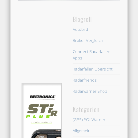
Blogroll
Autobild
Broker Vergleich
Connect Radarfallen
Apps
Radarfallen Übersicht
Radarfriends
Radarwarner Shop
Kategorien
(GPS) POI-Warner
Allgemein