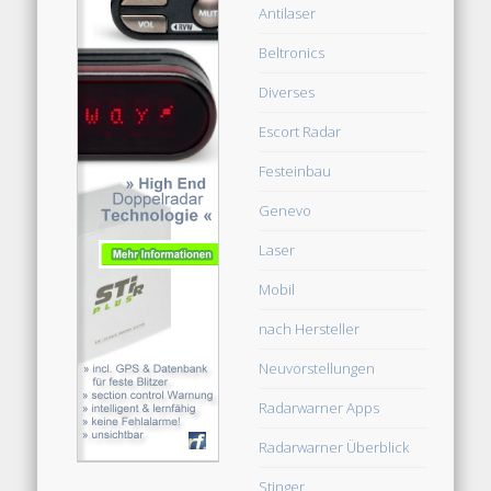
Antilaser
Beltronics
Diverses
Escort Radar
Festeinbau
Genevo
Laser
Mobil
nach Hersteller
Neuvorstellungen
Radarwarner Apps
Radarwarner Überblick
Stinger