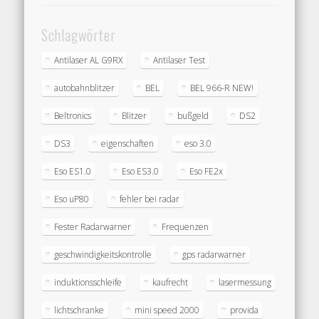
Schlagwörter
Antilaser AL G9RX
Antilaser Test
autobahnblitzer
BEL
BEL 966-R NEW!
Beltronics
Blitzer
bußgeld
DS2
DS3
eigenschaften
eso 3.0
Eso ES1.0
Eso ES3.0
Eso FE2x
Eso uP80
fehler bei radar
Fester Radarwarner
Frequenzen
geschwindigkeitskontrolle
gps radarwarner
induktionsschleife
kaufrecht
lasermessung
lichtschranke
mini speed 2000
provida