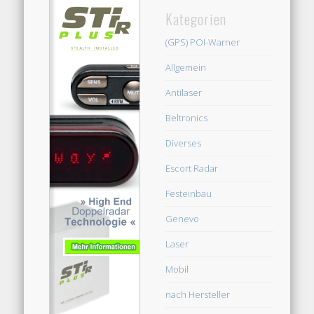
Kategorien
(GPS) POI-Warner
Allgemein
Antilaser
Beltronics
Diverses
Escort Radar
Festeinbau
Genevo
Laser
Mobil
nach Hersteller