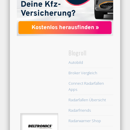
Blogroll
Autobild
Broker Vergleich
Connect Radarfallen
Apps
Radarfallen Übersicht
Radarfriends
Radarwarner Shop