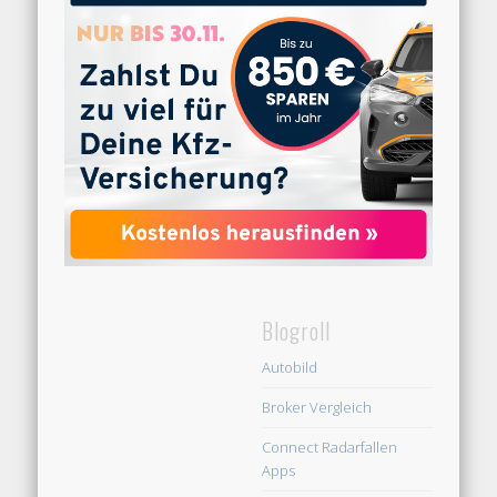
Blogroll
Autobild
Broker Vergleich
Connect Radarfallen
Apps