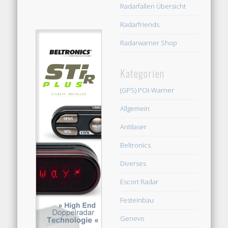
Radarfallen Übersicht
Radarfriends
Radarwarner Shop
Kategorien
(GPS) POI-Warner
Allgemein
Antilaser
Beltronics
Diverses
Escort Radar
Festeinbau
Genevo