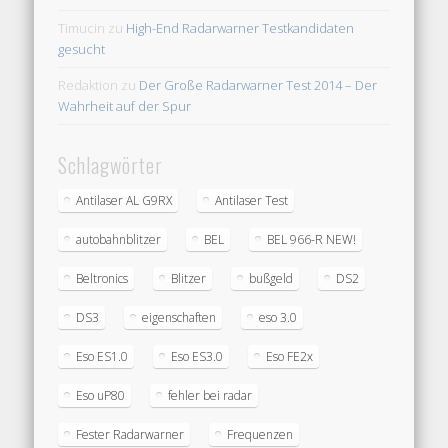
Timucin
zu
High-End Radarwarner Testkandidaten
gesucht
Redaktion
zu
Der Große Radarwarner Test 2014 – Der
Wahrheit auf der Spur
Schlagwörter
Antilaser AL G9RX
Antilaser Test
autobahnblitzer
BEL
BEL 966-R NEW!
Beltronics
Blitzer
bußgeld
DS2
DS3
eigenschaften
eso 3.0
Eso ES1.0
Eso ES3.0
Eso FE2x
Eso uP80
fehler bei radar
Fester Radarwarner
Frequenzen