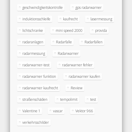
geschwindigkeitskontrolle
gps radarwarner
induktionsschleife
kaufrecht
lasermessung
lichtschranke
mini speed 2000
provida
radaranlagen
Radarfalle
Radarfallen
radarmessung
Radarwarner
radarwarner-test
radarwarner fehler
radarwarner funktion
radarwarner kaufen
radarwarner kaufrecht
Review
straßenschäden
tempolimit
test
Valentine 1
vascar
Vektor 966
verkehrsschilder