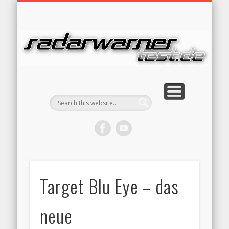
RADARFALLEN TECHNIK
RADARWARNER RECHT
TESTBERICHTE
BESTENLISTE
STARTSEITE
WERBUNG
KONTAKT
RA
Target Blu Eye – das
neue