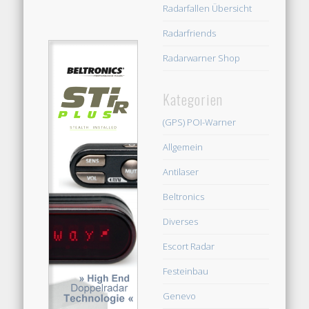
Radarfallen Übersicht
Radarfriends
Radarwarner Shop
Kategorien
(GPS) POI-Warner
Allgemein
Antilaser
Beltronics
Diverses
Escort Radar
Festeinbau
Genevo