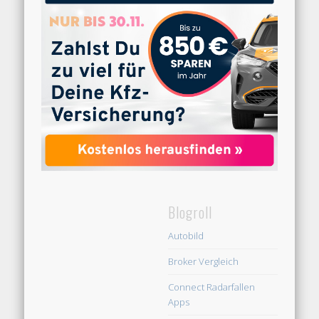
Blogroll
Autobild
Broker Vergleich
Connect Radarfallen
Apps