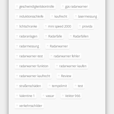
geschwindigkeitskontrolle
gps radarwarner
induktionsschleife
kaufrecht
lasermessung
lichtschranke
mini speed 2000
provida
radaranlagen
Radarfalle
Radarfallen
radarmessung
Radarwarner
radarwarner-test
radarwarner fehler
radarwarner funktion
radarwarner kaufen
radarwarner kaufrecht
Review
straßenschäden
tempolimit
test
Valentine 1
vascar
Vektor 966
verkehrsschilder