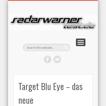
RADARFALLEN TECHNIK
RADARWARNER RECHT
TESTBERICHTE
BESTENLISTE
STARTSEITE
WERBUNG
KONTAKT
RA
Target Blu Eye – das
neue