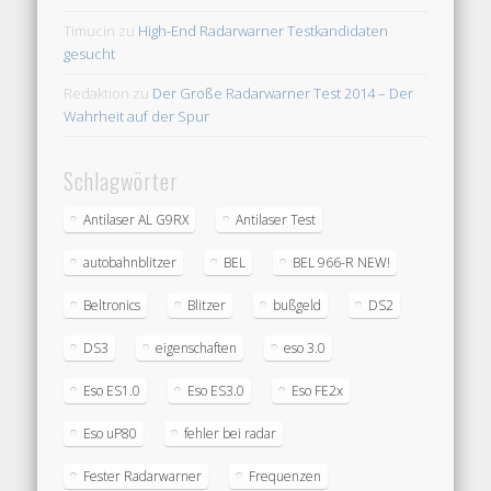
Timucin
zu
High-End Radarwarner Testkandidaten
gesucht
Redaktion
zu
Der Große Radarwarner Test 2014 – Der
Wahrheit auf der Spur
Schlagwörter
Antilaser AL G9RX
Antilaser Test
autobahnblitzer
BEL
BEL 966-R NEW!
Beltronics
Blitzer
bußgeld
DS2
DS3
eigenschaften
eso 3.0
Eso ES1.0
Eso ES3.0
Eso FE2x
Eso uP80
fehler bei radar
Fester Radarwarner
Frequenzen