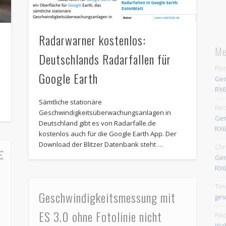
Radarwarner kostenlos:
Me
Deutschlands Radarfallen für
Flo
Google Earth
Gen
RX6
Sämtliche stationäre
Red
Geschwindigkeitsüberwachungsanlagen in
Gen
Deutschland gibt es von Radarfalle.de
RX6
kostenlos auch für die Google Earth App. Der
Download der Blitzer Datenbank steht …
Chr
Gen
RX6
Tim
Geschwindigkeitsmessung mit
ges
ES 3.0 ohne Fotolinie nicht
Red
Wah