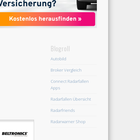
Blogroll
Autobild
Broker Vergleich
Connect Radarfallen
Apps
Radarfallen Übersicht
Radarfriends
Radarwarner Shop