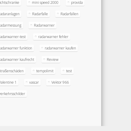
lichtschranke
mini speed 2000
provida
radaranlagen
Radarfalle
Radarfallen
radarmessung
Radarwarner
radarwarner-test
radarwarner fehler
radarwarner funktion
radarwarner kaufen
radarwarner kaufrecht
Review
straßenschäden
tempolimit
test
Valentine 1
vascar
Vektor 966
verkehrsschilder