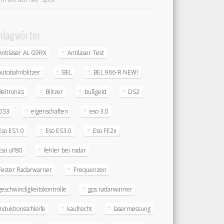
hlagwörter
Antilaser AL G9RX
Antilaser Test
autobahnblitzer
BEL
BEL 966-R NEW!
Beltronics
Blitzer
bußgeld
DS2
DS3
eigenschaften
eso 3.0
Eso ES1.0
Eso ES3.0
Eso FE2x
Eso uP80
fehler bei radar
Fester Radarwarner
Frequenzen
geschwindigkeitskontrolle
gps radarwarner
induktionsschleife
kaufrecht
lasermessung