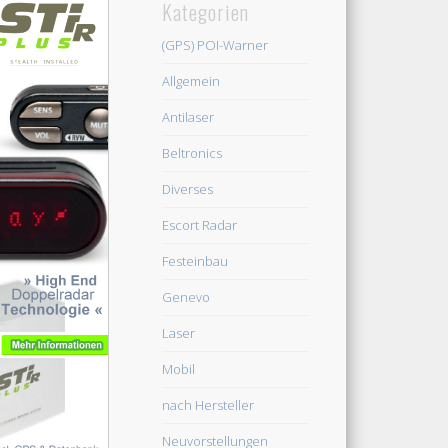
Kategorien
(GPS) POI-Warner
Allgemein
Antilaser
Beltronics
Diverses
Escort Radar
Festeinbau
Genevo
Laser
Mobil
nach Hersteller
Neuvorstellungen