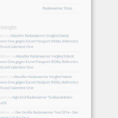
Radarwarner Shop
inungen
rian
zu
Aktueller Radarwarner Vergleichstest:
evo One gegen Escort Passport 9500ix, Beltronics
5i und Valentine One
aktion
zu
Aktueller Radarwarner Vergleichstest:
evo One gegen Escort Passport 9500ix, Beltronics
5i und Valentine One
istian
zu
Aktueller Radarwarner Vergleichstest:
evo One gegen Escort Passport 9500ix, Beltronics
5i und Valentine One
ucin
zu
High-End Radarwarner Testkandidaten
ucht
aktion
zu
Der Große Radarwarner Test 2014 – Der
rheit auf der Spur